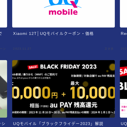
で
Xiaomi 12T│UQモバイルクーポン・価格
R
2023.11.27
202
ペーン
スマホ
ャッシ
UQモバイル「ブラックフライデー2023」解説
U